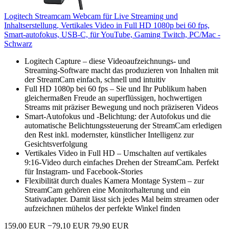
Logitech Streamcam Webcam für Live Streaming und
Inhaltserstellung, Vertikales Video in Full HD 1080p bei 60 fps,
Smart-autofokus, USB-C, für YouTube, Gaming Twitch, PC/Mac -
Schwarz
Logitech Capture – diese Videoaufzeichnungs- und
Streaming-Software macht das produzieren von Inhalten mit
der StreamCam einfach, schnell und intuitiv
Full HD 1080p bei 60 fps – Sie und Ihr Publikum haben
gleichermaßen Freude an superflüssigen, hochwertigen
Streams mit präziser Bewegung und noch präziseren Videos
Smart-Autofokus und -Belichtung: der Autofokus und die
automatische Belichtungssteuerung der StreamCam erledigen
den Rest inkl. modernster, künstlicher Intelligenz zur
Gesichtsverfolgung
Vertikales Video in Full HD – Umschalten auf vertikales
9:16-Video durch einfaches Drehen der StreamCam. Perfekt
für Instagram- und Facebook-Stories
Flexibilität durch duales Kamera Montage System – zur
StreamCam gehören eine Monitorhalterung und ein
Stativadapter. Damit lässt sich jedes Mal beim streamen oder
aufzeichnen mühelos der perfekte Winkel finden
159,00 EUR
−79,10 EUR
79,90 EUR