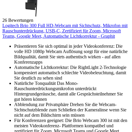
26 Bewertungen
Logitech Brio 300 Full HD-Webcam mit Sichtschutz, Mikrofon mit
Rauschunterdrückung, USB-C, Zertifiziert für Zoom, Microsoft
Teams, Google Meet, Automatische Lichtkorrektur - Graphit
Präsentieren Sie sich optimal in jeder Videokonferenz: Die
volle HD 1080p Webcam Auflösung sorgt für eine natürliche
Bildqualität, damit Sie stets authentisch wirken - auf allen
Konferenzapps
Automatische Lichtkorrektur: Die RightLight 2-Technologie
kompensiert automatisch schlechte Videobeleuchtung, damit
Sie deutlich zu sehen sind
Natürliche Tonqualität Das Mono-
Rauschunterdrückungsmikrofon unterdrückt
Hintergrundgeräusche, damit alle Gesprächsteilnehmer Sie
gut hören können
Abblendung zur Privatsphäre Drehen Sie die Webcam-
Sichtschutzblende zum Schließen der Kameralinse wenn Sie
nicht auf dem Bildschirm sein müssen
Für Konferenzen geeignet: Die Brio Webcam 300 ist mit den
meisten Videokonferenz- Plattformen kompatibel und
zertifiziert für Zoom, Microsoft Teams und Google Meet