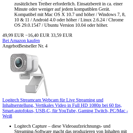
zusätzlichen Treiber erforderlich. Einsatzbereit in ca. einer
Minute oder weniger auf jedem kompatiblen Gerät.
Kompatibel mit Mac OS X 10.7 und höher / Windows 7, 8,
10 & 11 / Android 4.0 oder höher / Linux 2.6.24 / Chrome
OS 29.0.1547 / Ubuntu Version 10.04 oder höher.
49,99 EUR
−16,40 EUR
33,59 EUR
Bei Amazon kaufen
Angebot
Bestseller Nr. 4
Logitech Streamcam Webcam für Live Streaming und
Inhaltserstellung, Vertikales Video in Full HD 1080p bei 60 fps,
Smart-autofokus, USB-C, für YouTube, Gaming Twitch, PC/Mac -
Weiß
Logitech Capture – diese Videoaufzeichnungs- und
Streaming-Software macht das produzieren von Inhalten mit