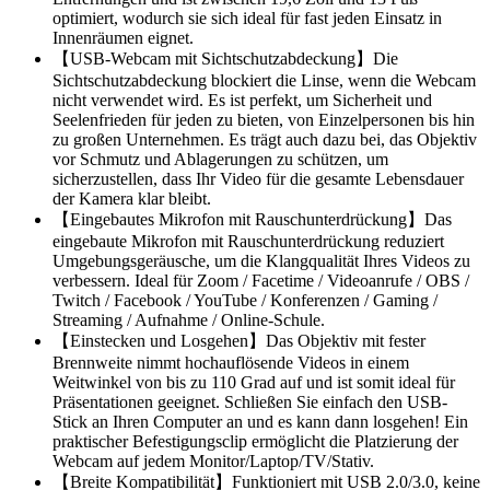
optimiert, wodurch sie sich ideal für fast jeden Einsatz in
Innenräumen eignet.
【USB-Webcam mit Sichtschutzabdeckung】Die
Sichtschutzabdeckung blockiert die Linse, wenn die Webcam
nicht verwendet wird. Es ist perfekt, um Sicherheit und
Seelenfrieden für jeden zu bieten, von Einzelpersonen bis hin
zu großen Unternehmen. Es trägt auch dazu bei, das Objektiv
vor Schmutz und Ablagerungen zu schützen, um
sicherzustellen, dass Ihr Video für die gesamte Lebensdauer
der Kamera klar bleibt.
【Eingebautes Mikrofon mit Rauschunterdrückung】Das
eingebaute Mikrofon mit Rauschunterdrückung reduziert
Umgebungsgeräusche, um die Klangqualität Ihres Videos zu
verbessern. Ideal für Zoom / Facetime / Videoanrufe / OBS /
Twitch / Facebook / YouTube / Konferenzen / Gaming /
Streaming / Aufnahme / Online-Schule.
【Einstecken und Losgehen】Das Objektiv mit fester
Brennweite nimmt hochauflösende Videos in einem
Weitwinkel von bis zu 110 Grad auf und ist somit ideal für
Präsentationen geeignet. Schließen Sie einfach den USB-
Stick an Ihren Computer an und es kann dann losgehen! Ein
praktischer Befestigungsclip ermöglicht die Platzierung der
Webcam auf jedem Monitor/Laptop/TV/Stativ.
【Breite Kompatibilität】Funktioniert mit USB 2.0/3.0, keine