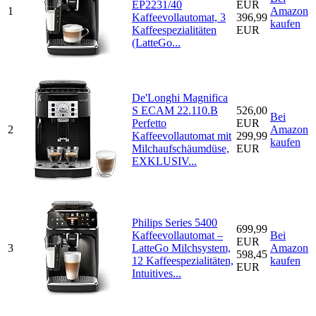
EP2231/40
EUR
1
Amazon
Kaffeevollautomat, 3
396,99
kaufen
Kaffeespezialitäten
EUR
(LatteGo...
De'Longhi Magnifica
S ECAM 22.110.B
526,00
Bei
Perfetto
EUR
2
Amazon
Kaffeevollautomat mit
299,99
kaufen
Milchaufschäumdüse,
EUR
EXKLUSIV...
Philips Series 5400
699,99
Kaffeevollautomat –
Bei
EUR
3
LatteGo Milchsystem,
Amazon
598,45
12 Kaffeespezialitäten,
kaufen
EUR
Intuitives...