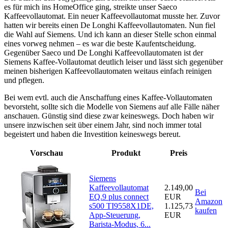
es für mich ins HomeOffice ging, streikte unser Saeco
Kaffeevollautomat. Ein neuer Kaffeevollautomat musste her. Zuvor
hatten wir bereits einen De Longhi Kaffeevollautomaten. Nun fiel
die Wahl auf Siemens. Und ich kann an dieser Stelle schon einmal
eines vorweg nehmen – es war die beste Kaufentscheidung.
Gegenüber Saeco und De Longhi Kaffeevollautomaten ist der
Siemens Kaffee-Vollautomat deutlich leiser und lässt sich gegenüber
meinen bisherigen Kaffeevollautomaten weitaus einfach reinigen
und pflegen.
Bei wem evtl. auch die Anschaffung eines Kaffee-Vollautomaten
bevorsteht, sollte sich die Modelle von Siemens auf alle Fälle näher
anschauen. Günstig sind diese zwar keineswegs. Doch haben wir
unsere inzwischen seit über einem Jahr, sind noch immer total
begeistert und haben die Investition keineswegs bereut.
Vorschau
Produkt
Preis
Siemens
Kaffeevollautomat
2.149,00
Bei
EQ.9 plus connect
EUR
Amazon
s500 TI9558X1DE,
1.125,73
kaufen
App-Steuerung,
EUR
Barista-Modus, 6...