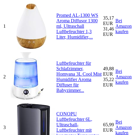
Promed AL-1300 WS
35,17
Aroma Diffusor 1300
Bei
EUR
1
ml, Ultraschall
Amazon
31,46
Luftbefeuchter 1,3
kaufen
EUR
Liter, Humidifier,...
Luftbefeuchter für
Schlafzimmer,
49,88
Bei
Homvana 3L Cool Mist
EUR
2
Amazon
Humidifier Aroma
35,22
kaufen
Diffuser für
EUR
Babyzimmer...
CONOPU
Luftbefeuchter 6L,
Bei
Ultraschall-
65,99
3
Amazon
Luftbefeuchter mit
EUR
kaufen