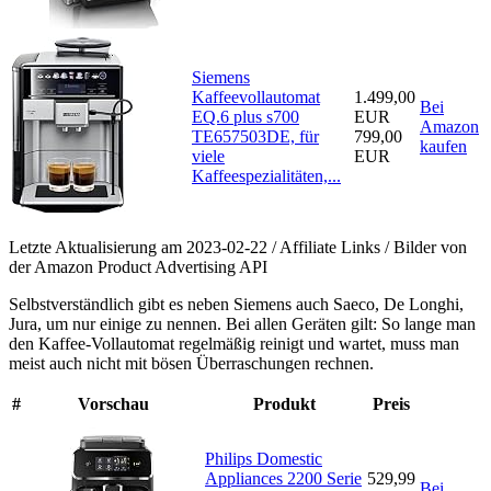
Siemens
Kaffeevollautomat
1.499,00
Bei
EQ.6 plus s700
EUR
Amazon
TE657503DE, für
799,00
kaufen
viele
EUR
Kaffeespezialitäten,...
Letzte Aktualisierung am 2023-02-22 / Affiliate Links / Bilder von
der Amazon Product Advertising API
Selbstverständlich gibt es neben Siemens auch Saeco, De Longhi,
Jura, um nur einige zu nennen. Bei allen Geräten gilt: So lange man
den Kaffee-Vollautomat regelmäßig reinigt und wartet, muss man
meist auch nicht mit bösen Überraschungen rechnen.
#
Vorschau
Produkt
Preis
Philips Domestic
Appliances 2200 Serie
529,99
Bei