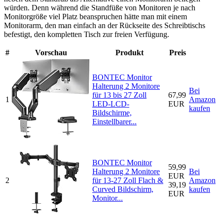
würden. Denn während die Standfüße von Monitoren je nach
Monitorgröße viel Platz beanspruchen hätte man mit einem
Monitorarm, den man einfach an der Rückseite des Schreibtischs
befestigt, den kompletten Tisch zur freien Verfügung.
#
Vorschau
Produkt
Preis
BONTEC Monitor
Halterung 2 Monitore
Bei
für 13 bis 27 Zoll
67,99
1
Amazon
LED-LCD-
EUR
kaufen
Bildschirme,
Einstellbarer...
BONTEC Monitor
59,99
Halterung 2 Monitore
Bei
EUR
2
für 13-27 Zoll Flach &
Amazon
39,19
Curved Bildschirm,
kaufen
EUR
Monitor...