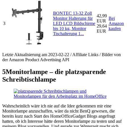
BONTEC 13-32 Zoll
42,99
Monitor Halterung für
Bei
EUR
3
LED LCD Bildschirme
Amazon
29,64
bis 10 kg, Monitor
kaufen
EUR
Tischalterung 1...
Letzte Aktualisierung am 2023-02-22 / Affiliate Links / Bilder von
der Amazon Product Advertising API
5
Monitorlampe – die platzsparende
Schreibtischlampe
Wahrscheinlich wäre ich nie auf die Idee gekommen mir eine
Monitorlampe anzuschaffen, wäre da nicht BenQ gewesen, die
bereits kurz nach Start des HomeOfficeGadget Blogs angefragt
hatten, ob ich Interesse hätte deren Monitorlampe zu testen und auf
meinem Blog vorzustellen. Und gerade zur Winterzeit macht sich