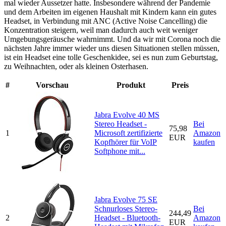
mal wieder Aussetzer hatte. Insbesondere während der Pandemie
und dem Arbeiten im eigenen Haushalt mit Kindern kann ein gutes
Headset, in Verbindung mit ANC (Active Noise Cancelling) die
Konzentration steigern, weil man dadurch auch weit weniger
Umgebungsgeräusche wahrnimmt. Und da wir mit Corona noch die
nächsten Jahre immer wieder uns diesen Situationen stellen müssen,
ist ein Headset eine tolle Geschenkidee, sei es nun zum Geburtstag,
zu Weihnachten, oder als kleinen Osterhasen.
#
Vorschau
Produkt
Preis
Jabra Evolve 40 MS
Stereo Headset -
Bei
75,98
1
Microsoft zertifizierte
Amazon
EUR
Kopfhörer für VoIP
kaufen
Softphone mit...
Jabra Evolve 75 SE
Schnurloses Stereo-
Bei
244,49
2
Headset - Bluetooth-
Amazon
EUR