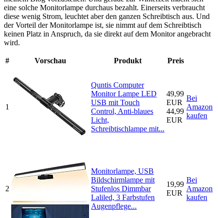
eine solche Monitorlampe durchaus bezahlt. Einerseits verbraucht
diese wenig Strom, leuchtet aber den ganzen Schreibtisch aus. Und
der Vorteil der Monitorlampe ist, sie nimmt auf dem Schreibtisch
keinen Platz in Anspruch, da sie direkt auf dem Monitor angebracht
wird.
#
Vorschau
Produkt
Preis
Quntis Computer
Monitor Lampe LED
49,99
Bei
USB mit Touch
EUR
1
Amazon
Control, Anti-blaues
44,99
kaufen
Licht,
EUR
Schreibtischlampe mit...
Monitorlampe, USB
Bildschirmlampe mit
Bei
19,99
2
Stufenlos Dimmbar
Amazon
EUR
Laliled, 3 Farbstufen
kaufen
Augenpflege...