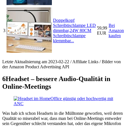
Doppelkopf
Schreibtischlampe LED
Bei
59,99
3
dimmbar,24W 80CM
Amazon
EUR
Schreibtischlampe
kaufen
klemmbar...
Letzte Aktualisierung am 2023-02-22 / Affiliate Links / Bilder von
der Amazon Product Advertising API
6
Headset – bessere Audio-Qualität in
Online-Meetings
Was hab ich schon Headsets in die Mülltonne geworfen, weil deren
Qualität so miserabel war, dass man bei Online-Meetings entweder
sein Gegenüber schlecht verstanden hat, oder das eigene Mikrofon