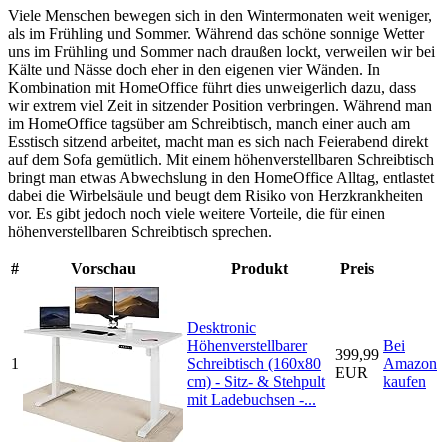
Viele Menschen bewegen sich in den Wintermonaten weit weniger,
als im Frühling und Sommer. Während das schöne sonnige Wetter
uns im Frühling und Sommer nach draußen lockt, verweilen wir bei
Kälte und Nässe doch eher in den eigenen vier Wänden. In
Kombination mit HomeOffice führt dies unweigerlich dazu, dass
wir extrem viel Zeit in sitzender Position verbringen. Während man
im HomeOffice tagsüber am Schreibtisch, manch einer auch am
Esstisch sitzend arbeitet, macht man es sich nach Feierabend direkt
auf dem Sofa gemütlich. Mit einem höhenverstellbaren Schreibtisch
bringt man etwas Abwechslung in den HomeOffice Alltag, entlastet
dabei die Wirbelsäule und beugt dem Risiko von Herzkrankheiten
vor. Es gibt jedoch noch viele weitere Vorteile, die für einen
höhenverstellbaren Schreibtisch sprechen.
#
Vorschau
Produkt
Preis
Desktronic
Höhenverstellbarer
Bei
399,99
1
Schreibtisch (160x80
Amazon
EUR
cm) - Sitz- & Stehpult
kaufen
mit Ladebuchsen -...