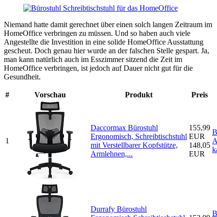
Niemand hatte damit gerechnet über einen solch langen Zeitraum im
HomeOffice verbringen zu müssen. Und so haben auch viele
Angestellte die Investition in eine solide HomeOffice Ausstattung
gescheut. Doch genau hier wurde an der falschen Stelle gespart. Ja,
man kann natürlich auch im Esszimmer sitzend die Zeit im
HomeOffice verbringen, ist jedoch auf Dauer nicht gut für die
Gesundheit.
#
Vorschau
Produkt
Preis
Daccormax Bürostuhl
155,99
B
Ergonomisch, Schreibtischstuhl
EUR
1
A
mit Verstellbarer Kopfstütze,
148,05
k
Armlehnen,...
EUR
Durrafy Bürostuhl
B