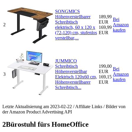
SONGMICS
Höhenverstellbarer
189,99
Bei
Schreibtisch
EUR
2
Amazon
elektrisch, 60 x 120 x
169,99
kaufen
(72-120) cm, stufenlos
EUR
verstellbar,...
JUMMICO
Schreibtisch
199,00
Bei
Höhenverstellbar
EUR
3
Amazon
Elektrisch 120x60 cm,
169,15
kaufen
Höhenverstellbarer
EUR
Schreibtisch...
Letzte Aktualisierung am 2023-02-22 / Affiliate Links / Bilder von
der Amazon Product Advertising API
2
Bürostuhl fürs HomeOffice