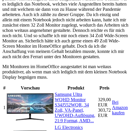
es lediglich das Notebook, welches viele Angestellten bereits hatten
und mit welchem sie dann von zu Hause während der Pandemie
arbeiteten. Auch ich zählte zu dieser Gruppe. Da ich einzig und
allein mit einem Notebook jedoch nicht arbeiten kann, hatte ich mir
zunächst einen 32 Zoll Monitor zugelegt, wodurch das Arbeiten sich
schon weitaus angenehmer gestaltete. Dennoch reichte es für mich
noch nicht. Und so schaffte ich mir noch einen 34 Zoll Wide-Screen
Monitor an. Sicherlich hätte ich auch gerne einen 49 Zoll Wide-
Screen Monitor im HomeOffice gehabt. Doch da ich die
Anschaffung von meinem Gehalt bezahlen musste, konnte ich mir
auch nicht den Ferrari unter den Monitoren gestatten.
Mit Monitoren im HomeOffice ausgestattet ist man weitaus
produktiver, als wenn man sich lediglich mit dem kleinen Notebook
Display begnügen muss.
#
Vorschau
Produkt
Preis
Samsung Ultra
WQHD Monitor
329,00
Bei
S34J552WQR, 34
EUR
1
Amazon
Zoll, VA-Panel,
303,72
kaufen
UWQHD-Auflösung,
EUR
21:9 Format, AMD...
LG Electronics