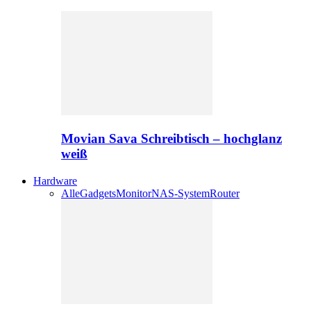
Movian Sava Schreibtisch – hochglanz
weiß
Hardware
Alle
Gadgets
Monitor
NAS-System
Router