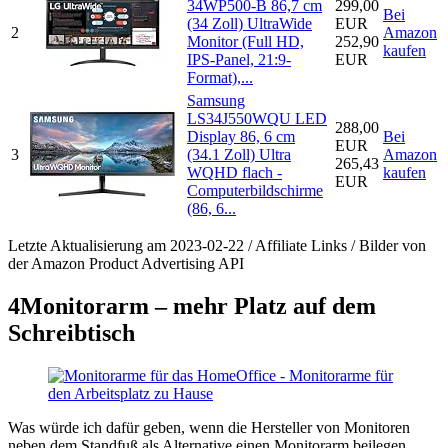
34WP500-B 86,7 cm
299,00
Bei
(34 Zoll) UltraWide
EUR
2
Amazon
Monitor (Full HD,
252,90
kaufen
IPS-Panel, 21:9-
EUR
Format),...
Samsung
LS34J550WQU LED
288,00
Display 86, 6 cm
Bei
EUR
3
(34.1 Zoll) Ultra
Amazon
265,43
WQHD flach -
kaufen
EUR
Computerbildschirme
(86, 6...
Letzte Aktualisierung am 2023-02-22 / Affiliate Links / Bilder von
der Amazon Product Advertising API
4
Monitorarm – mehr Platz auf dem
Schreibtisch
Was würde ich dafür geben, wenn die Hersteller von Monitoren
neben dem Standfuß als Alternative einen Monitorarm beilegen