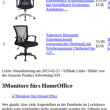
Ergonomisch,Schreibtischstuhl,
153,99
2
A
mit Verstellbarer Kopfstütze,
EUR
k
Armlehnen,...
Yaheetech Bürostuhl
Schreibtischstuhl
B
55,99
3
ergonomischer Drehstuhl mit
A
EUR
Netzbespannung Chefsessel bis
k
125...
Letzte Aktualisierung am 2023-02-21 / Affiliate Links / Bilder von
der Amazon Product Advertising API
3
Monitore fürs HomeOffice
Wer glaubt, dass viele Angestellten in der Pandemie im Lockdown
perfekt vom Arbeitgeber dafür ausgestattet wurden irrt. Oftmals war