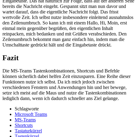
Eingabetaste. Das hat natürlich zur Folge, dass auf der anderen Seite
bereits die Nachricht eingeht. Gespannt sitzt man nun davor und
wartet darauf, dass die eigentliche Nachricht folgt. Das frisst
wertvolle Zeit. Ich selbst nutze insbesondere einleitend ausnahmslos
den Zeilenumbruch. So kann ich mit einem Hallo, Hi, Moin, erst
einmal mein gegenüber begrüßen, den eigentlichen Inhalt
reinpacken, mich bedanken und mit Grüßen verabschieden. Den
Zeilenumbruch bekommt man ganz einfach hin, indem man die
Umschalttaste gedrückt hält und die Eingabetaste drückt.
Fazit
Die MS-Teams Tastenkombinationen, Shortcuts und Befehle
können sicherlich dabei helfen Zeit einzusparen. Eine Reihe dieser
Funktionen nutze ich selbst. Da ich mich jedoch zwischen
verschiedenen Fenstern und Anwendungen hin und her bewege,
setze ich meist auf die Maus und nutze die Tastenkombinationen
lediglich dann, wenn ich dadurch schneller ans Ziel gelange.
Schlagworte
Microsoft Teams
MS-Teams
Shortcuts
Tastaturkürzel
Tastenkürzel