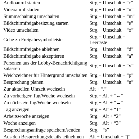
Audioanruf starten
Strg + Umschalt + “c”
Videoanruf starten
Strg + Umschalt + “u”
Stummschaltung umschalten
Strg + Umschalt + “m”
Bildschirmfreigabesitzung starten
Strg + Umschalt + “e”
Video umschalten
Strg + Umschalt + “o”
Strg + Umschalt +
Gehe zu Freigabesymbolleiste
Leertaste
Bildschirmfreigabe ablehnen
Strg + Umschalt + “d”
Bildschirmfreigabe akzeptieren
Strg + Umschalt + “a”
Personen aus der Lobby-Benachrichtigung
Strg + Umschalt + “y”
zulassen
Weichzeichner für Hintergrund umschalten
Strg + Umschalt + “p”
Besprechung planen
Strg + Umschalt + “n”
Zur aktuellen Uhrzeit wechseln
Alt + “.”
Zu vorherige/r Tag/Woche wechseln
Strg + Alt + “←”
Zu nächste/r Tag/Woche wechseln
Strg + Alt + “→”
Tag anzeigen
Strg + Alt + “1”
Arbeitswoche anzeigen
Strg + Alt + “2”
Woche anzeigen
Strg + Alt + “3”
Besprechungsanfrage speichern/senden
Strg + “s”
Aus den Besprechungsdetails teilnehmen
Alt + Umschalt + “j”