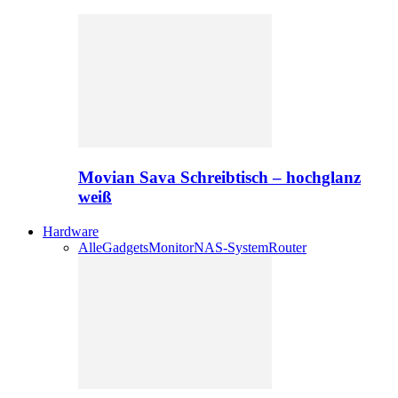
Movian Sava Schreibtisch – hochglanz
weiß
Hardware
Alle
Gadgets
Monitor
NAS-System
Router