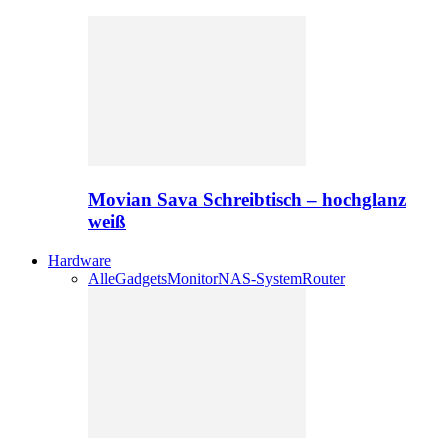
Movian Sava Schreibtisch – hochglanz
weiß
Hardware
Alle
Gadgets
Monitor
NAS-System
Router