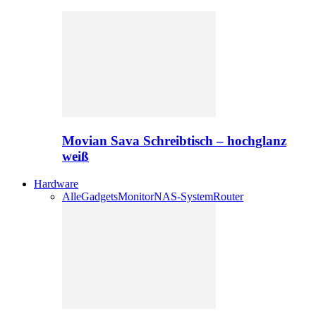
Movian Sava Schreibtisch – hochglanz
weiß
Hardware
Alle
Gadgets
Monitor
NAS-System
Router