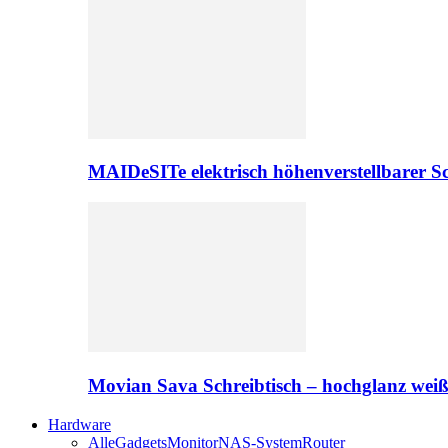
MAIDeSITe elektrisch höhenverstellbarer Sc
Movian Sava Schreibtisch – hochglanz wei
Hardware
Alle
Gadgets
Monitor
NAS-System
Router