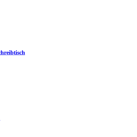
hreibtisch
ß