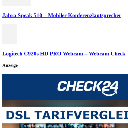
Jabra Speak 510 – Mobiler Konferenzlautsprecher
Logitech C920s HD PRO Webcam – Webcam Check
Anzeige