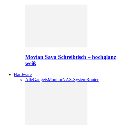
Movian Sava Schreibtisch – hochglanz
weiß
Hardware
Alle
Gadgets
Monitor
NAS-System
Router