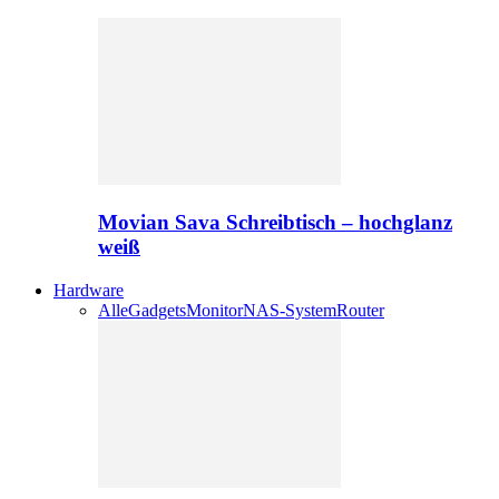
Movian Sava Schreibtisch – hochglanz
weiß
Hardware
Alle
Gadgets
Monitor
NAS-System
Router