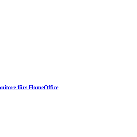
ß
onitore fürs HomeOffice