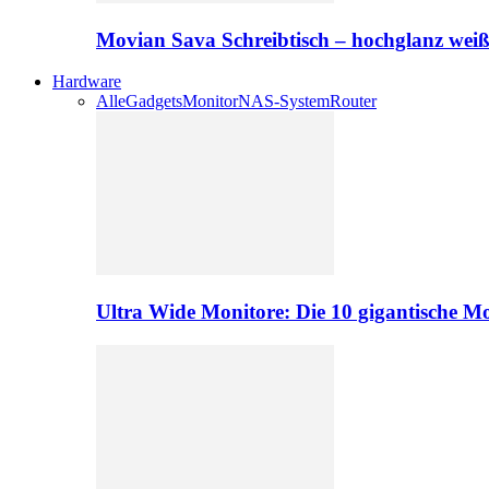
Movian Sava Schreibtisch – hochglanz wei
Hardware
Alle
Gadgets
Monitor
NAS-System
Router
Ultra Wide Monitore: Die 10 gigantische M