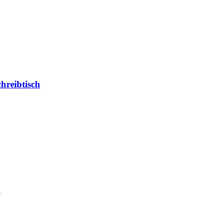
hreibtisch
ß