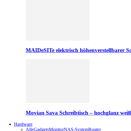
MAIDeSITe elektrisch höhenverstellbarer Sc
Movian Sava Schreibtisch – hochglanz wei
Hardware
Alle
Gadgets
Monitor
NAS-System
Router