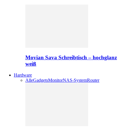
Movian Sava Schreibtisch – hochglanz
weiß
Hardware
Alle
Gadgets
Monitor
NAS-System
Router