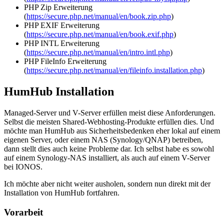
PHP Zip Erweiterung
(
https://secure.php.net/manual/en/book.zip.php
)
PHP EXIF Erweiterung
(
https://secure.php.net/manual/en/book.exif.php
)
PHP INTL Erweiterung
(
https://secure.php.net/manual/en/intro.intl.php
)
PHP FileInfo Erweiterung
(
https://secure.php.net/manual/en/fileinfo.installation.php
)
HumHub Installation
Managed-Server und V-Server erfüllen meist diese Anforderungen.
Selbst die meisten Shared-Webhosting-Produkte erfüllen dies. Und
möchte man HumHub aus Sicherheitsbedenken eher lokal auf einem
eigenen Server, oder einem NAS (Synology/QNAP) betreiben,
dann stellt dies auch keine Probleme dar. Ich selbst habe es sowohl
auf einem Synology-NAS installiert, als auch auf einem V-Server
bei IONOS.
Ich möchte aber nicht weiter ausholen, sondern nun direkt mit der
Installation von HumHub fortfahren.
Vorarbeit