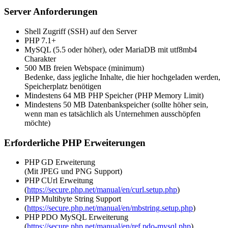
Server Anforderungen
Shell Zugriff (SSH) auf den Server
PHP 7.1+
MySQL (5.5 oder höher), oder MariaDB mit utf8mb4
Charakter
500 MB freien Webspace (minimum)
Bedenke, dass jegliche Inhalte, die hier hochgeladen werden,
Speicherplatz benötigen
Mindestens 64 MB PHP Speicher (PHP Memory Limit)
Mindestens 50 MB Datenbankspeicher (sollte höher sein,
wenn man es tatsächlich als Unternehmen ausschöpfen
möchte)
Erforderliche PHP Erweiterungen
PHP GD Erweiterung
(Mit JPEG und PNG Support)
PHP CUrl Erweitung
(
https://secure.php.net/manual/en/curl.setup.php
)
PHP Multibyte String Support
(
https://secure.php.net/manual/en/mbstring.setup.php
)
PHP PDO MySQL Erweiterung
(
https://secure.php.net/manual/en/ref.pdo-mysql.php
)