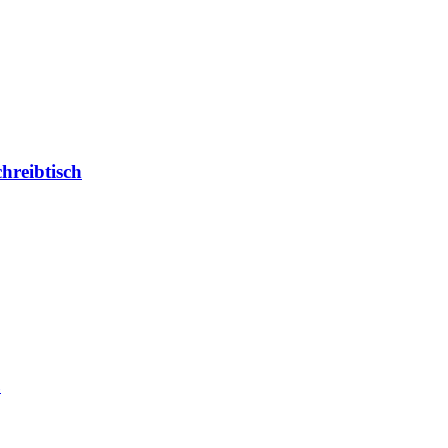
hreibtisch
ß