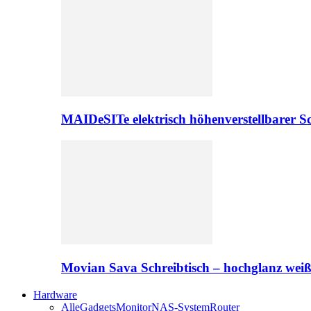
MAIDeSITe elektrisch höhenverstellbarer Sc
Movian Sava Schreibtisch – hochglanz wei
Hardware
Alle
Gadgets
Monitor
NAS-System
Router