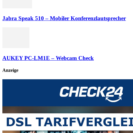
Jabra Speak 510 – Mobiler Konferenzlautsprecher
AUKEY PC-LM1E – Webcam Check
Anzeige