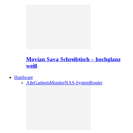
Movian Sava Schreibtisch – hochglanz
weiß
Hardware
Alle
Gadgets
Monitor
NAS-System
Router