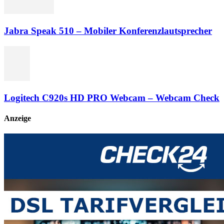
Jabra Speak 510 – Mobiler Konferenzlautsprecher
Logitech C920s HD PRO Webcam – Webcam Check
Anzeige