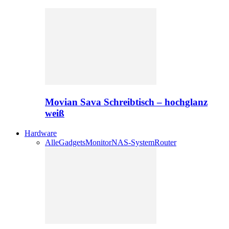
Movian Sava Schreibtisch – hochglanz
weiß
Hardware
Alle
Gadgets
Monitor
NAS-System
Router