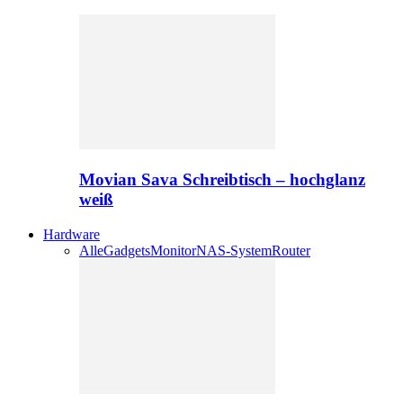
Movian Sava Schreibtisch – hochglanz
weiß
Hardware
Alle
Gadgets
Monitor
NAS-System
Router