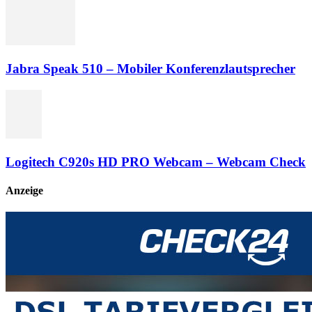
Jabra Speak 510 – Mobiler Konferenzlautsprecher
Logitech C920s HD PRO Webcam – Webcam Check
Anzeige