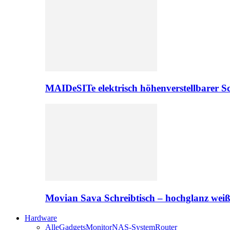
MAIDeSITe elektrisch höhenverstellbarer Sc
Movian Sava Schreibtisch – hochglanz wei
Hardware
Alle
Gadgets
Monitor
NAS-System
Router