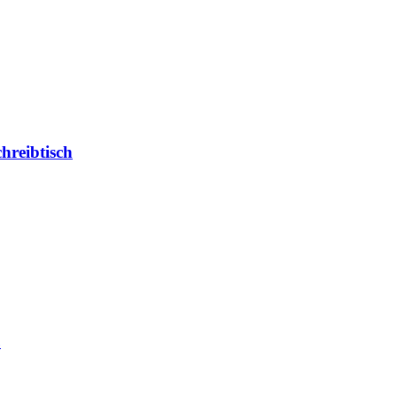
hreibtisch
ß