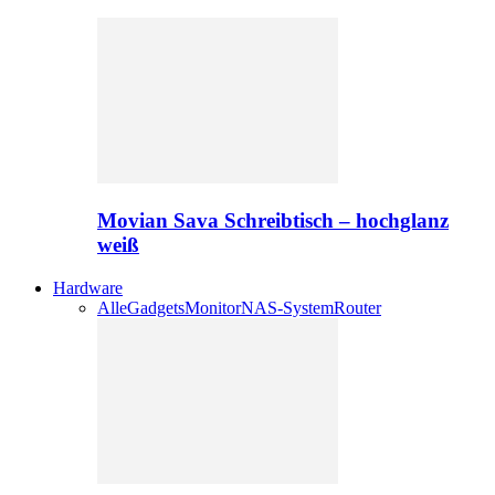
Movian Sava Schreibtisch – hochglanz
weiß
Hardware
Alle
Gadgets
Monitor
NAS-System
Router