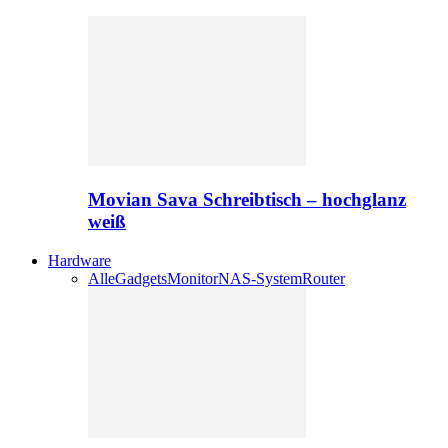
Movian Sava Schreibtisch – hochglanz
weiß
Hardware
Alle
Gadgets
Monitor
NAS-System
Router