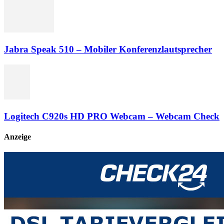
Jabra Speak 510 – Mobiler Konferenzlautsprecher
Logitech C920s HD PRO Webcam – Webcam Check
Anzeige