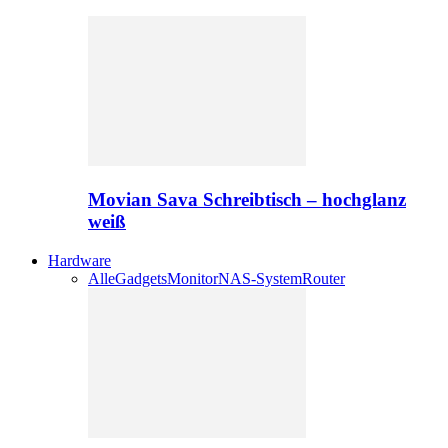
Movian Sava Schreibtisch – hochglanz
weiß
Hardware
Alle
Gadgets
Monitor
NAS-System
Router