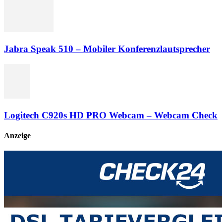
Jabra Speak 510 – Mobiler Konferenzlautsprecher
Logitech C920s HD PRO Webcam – Webcam Check
Anzeige