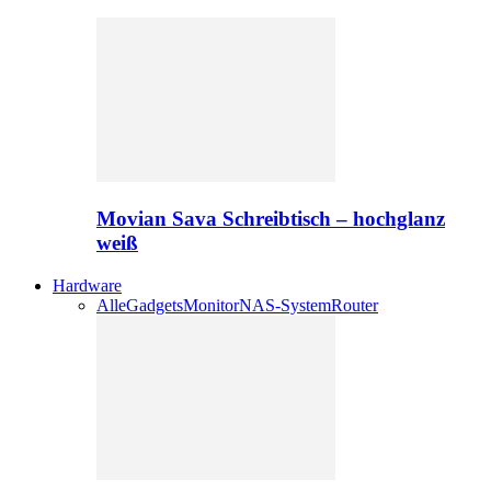
Movian Sava Schreibtisch – hochglanz
weiß
Hardware
Alle
Gadgets
Monitor
NAS-System
Router