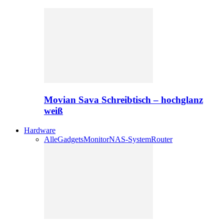
Movian Sava Schreibtisch – hochglanz
weiß
Hardware
Alle
Gadgets
Monitor
NAS-System
Router