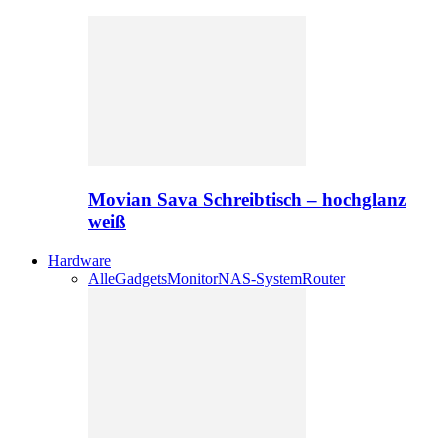
Movian Sava Schreibtisch – hochglanz
weiß
Hardware
Alle
Gadgets
Monitor
NAS-System
Router