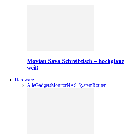
Movian Sava Schreibtisch – hochglanz
weiß
Hardware
Alle
Gadgets
Monitor
NAS-System
Router