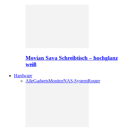
Movian Sava Schreibtisch – hochglanz
weiß
Hardware
Alle
Gadgets
Monitor
NAS-System
Router