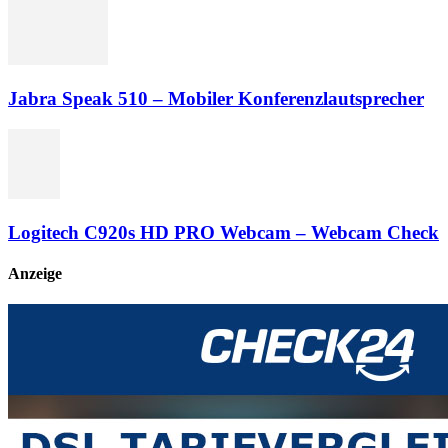
Jabra Speak 510 – Mobiler Konferenzlautsprecher
Logitech C920s HD PRO Webcam – Webcam Check
Anzeige