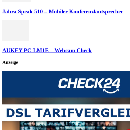
Jabra Speak 510 – Mobiler Konferenzlautsprecher
AUKEY PC-LM1E – Webcam Check
Anzeige