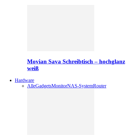
Movian Sava Schreibtisch – hochglanz
weiß
Hardware
Alle
Gadgets
Monitor
NAS-System
Router