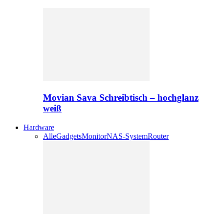
Movian Sava Schreibtisch – hochglanz
weiß
Hardware
Alle
Gadgets
Monitor
NAS-System
Router