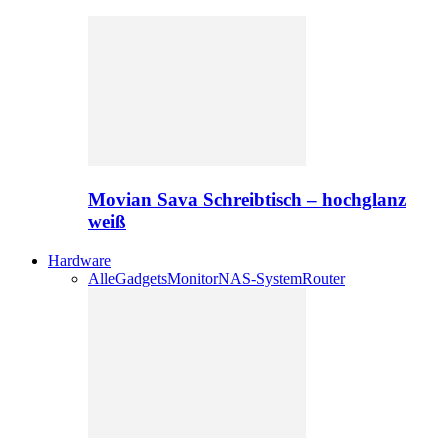
Movian Sava Schreibtisch – hochglanz
weiß
Hardware
Alle
Gadgets
Monitor
NAS-System
Router