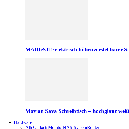
MAIDeSITe elektrisch höhenverstellbarer Sc
Movian Sava Schreibtisch – hochglanz wei
Hardware
Alle
Gadgets
Monitor
NAS-System
Router