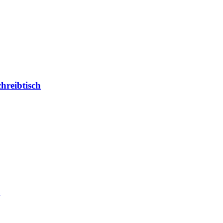
hreibtisch
ß