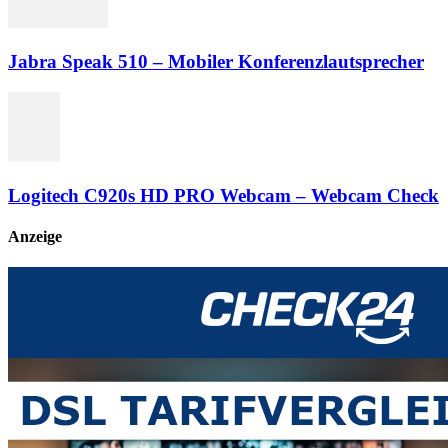
Jabra Speak 510 – Mobiler Konferenzlautsprecher
Logitech C920s HD PRO Webcam – Webcam Check
Anzeige