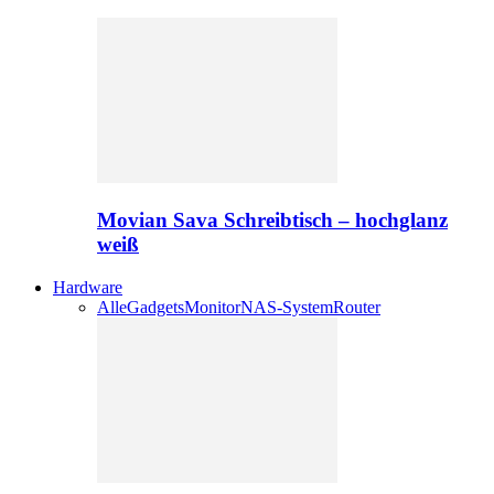
Movian Sava Schreibtisch – hochglanz
weiß
Hardware
Alle
Gadgets
Monitor
NAS-System
Router