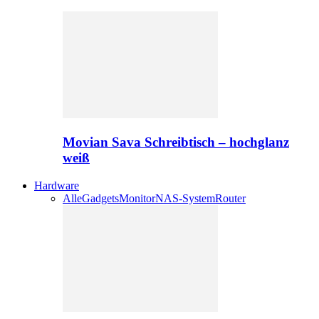
Movian Sava Schreibtisch – hochglanz
weiß
Hardware
Alle
Gadgets
Monitor
NAS-System
Router