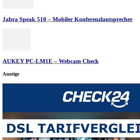
Jabra Speak 510 – Mobiler Konferenzlautsprecher
AUKEY PC-LM1E – Webcam Check
Anzeige