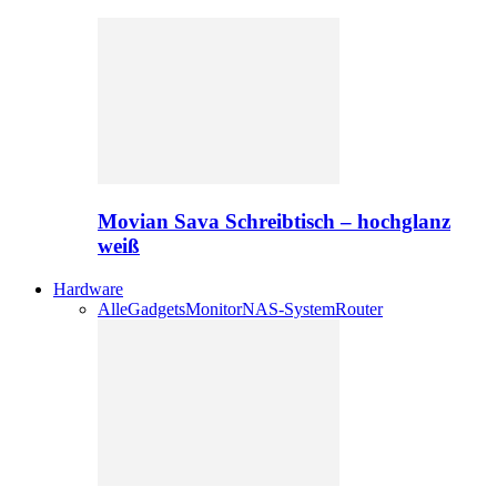
Movian Sava Schreibtisch – hochglanz
weiß
Hardware
Alle
Gadgets
Monitor
NAS-System
Router