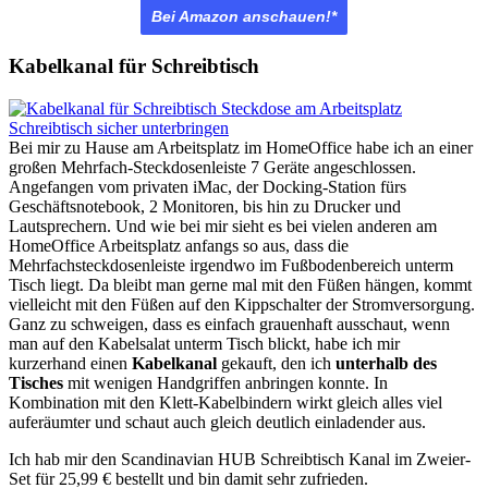
Bei Amazon anschauen!*
Kabelkanal für Schreibtisch
Bei mir zu Hause am Arbeitsplatz im HomeOffice habe ich an einer
großen Mehrfach-Steckdosenleiste 7 Geräte angeschlossen.
Angefangen vom privaten iMac, der Docking-Station fürs
Geschäftsnotebook, 2 Monitoren, bis hin zu Drucker und
Lautsprechern. Und wie bei mir sieht es bei vielen anderen am
HomeOffice Arbeitsplatz anfangs so aus, dass die
Mehrfachsteckdosenleiste irgendwo im Fußbodenbereich unterm
Tisch liegt. Da bleibt man gerne mal mit den Füßen hängen, kommt
vielleicht mit den Füßen auf den Kippschalter der Stromversorgung.
Ganz zu schweigen, dass es einfach grauenhaft ausschaut, wenn
man auf den Kabelsalat unterm Tisch blickt, habe ich mir
kurzerhand einen
Kabelkanal
gekauft, den ich
unterhalb des
Tisches
mit wenigen Handgriffen anbringen konnte. In
Kombination mit den Klett-Kabelbindern wirkt gleich alles viel
auferäumter und schaut auch gleich deutlich einladender aus.
Ich hab mir den Scandinavian HUB Schreibtisch Kanal im Zweier-
Set für
25,99 € bestellt und bin damit sehr zufrieden.